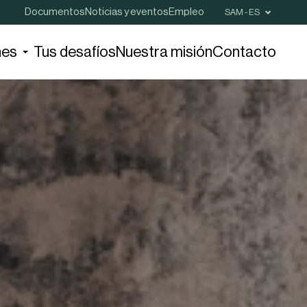
Documentos
Noticias y eventos
Empleo
SAM - ES
nes
Tus desafíos
Nuestra misión
Contacto