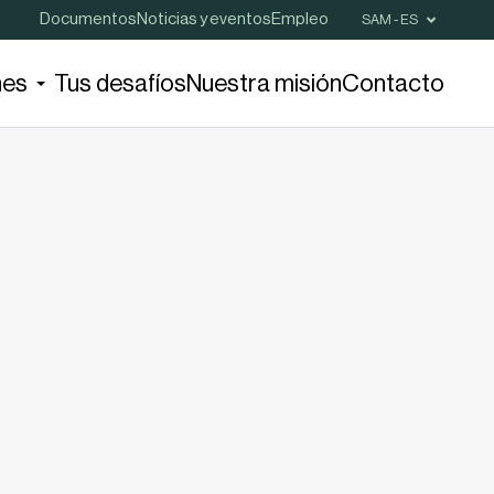
Documentos
Noticias y eventos
Empleo
SAM - ES
nes
Tus desafíos
Nuestra misión
Contacto