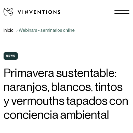
Nuestras soluciones
Tus desafíos
Inicio
Webinars - seminarios online
SAM - ES
Nuestra misión
Contacto
NEWS
Primavera sustentable:
Empleo
naranjos, blancos, tintos
Documentos
Noticias y eventos
y vermouths tapados con
FAQ
conciencia ambiental