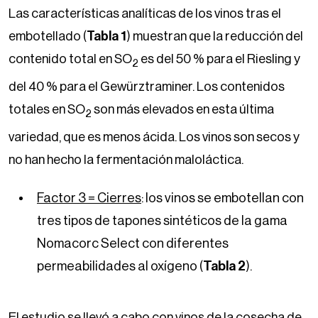
Las características analíticas de los vinos tras el
embotellado (
Tabla 1
) muestran que la reducción del
contenido total en SO
es del 50 % para el Riesling y
2
del 40 % para el Gewürztraminer. Los contenidos
totales en SO
son más elevados en esta última
2
variedad, que es menos ácida. Los vinos son secos y
no han hecho la fermentación maloláctica.
Factor 3 = Cierres
: los vinos se embotellan con
tres tipos de tapones sintéticos de la gama
Nomacorc Select con diferentes
permeabilidades al oxígeno (
Tabla 2
).
El estudio se llevó a cabo con vinos de la cosecha de