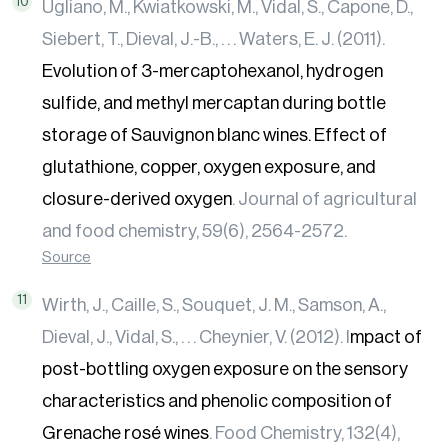
Ugliano, M., Kwiatkowski, M., Vidal, S., Capone, D.,
Siebert, T., Dieval, J.-B., . . . Waters, E. J. (2011).
Evolution of 3-mercaptohexanol, hydrogen
sulfide, and methyl mercaptan during bottle
storage of Sauvignon blanc wines. Effect of
glutathione, copper, oxygen exposure, and
closure-derived oxygen
. Journal of agricultural
and food chemistry, 59(6), 2564-2572.
Source
Wirth, J., Caille, S., Souquet, J. M., Samson, A.,
Dieval, J., Vidal, S., . . . Cheynier, V. (2012). I
mpact of
post-bottling oxygen exposure on the sensory
characteristics and phenolic composition of
Grenache rosé wines
. Food Chemistry, 132(4),