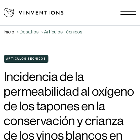
Nuestras soluciones
Tus desafíos
Inicio
Desafíos
Artículos Técnicos
SAM - ES
Nuestra misión
Contacto
ARTÍCULOS TÉCNICOS
Incidencia de la
Empleo
permeabilidad al oxígeno
Documentos
Noticias y eventos
de los tapones en la
FAQ
conservación y crianza
de los vinos blancos en